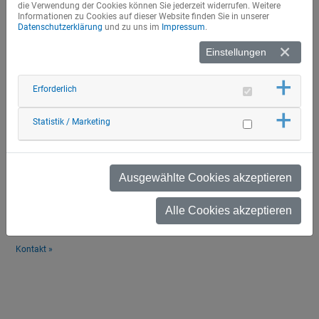
die Verwendung der Cookies können Sie jederzeit widerrufen. Weitere
Informationen zu Cookies auf dieser Website finden Sie in unserer
Datenschutzerklärung
und zu uns im
Impressum
.
Einstellungen
Erforderlich
Statistik / Marketing
... Sie fragen - wir antworten!
Allgemeines »
Ausgewählte Cookies akzeptieren
Schülerbeförderung und Angebot Selbstzahlen »
Umweltfahrausweis »
... für Sie war nicht die richtige Antwort auf Ihre Frage dabei?
Alle Cookies akzeptieren
Melden Sie sich bei uns in der Geschäftsstelle, gerne informieren wir Sie
auch persönlich!
Kontakt »