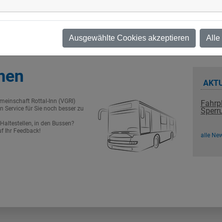
Jetzt informieren »
Ausgewählte Cookies akzeptieren
Alle
men
AKTU
emeinschaft Rottal-Inn (VGRI)
Fahrp
n Service für Sie noch besser zu
Sperr
Haltestellen, in den Bussen?
uf Ihr Feedback!
alle Ne