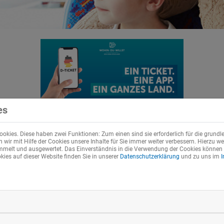
es
chkeiten für das Deutschland-Ticket und das Bayer
okies. Diese haben zwei Funktionen: Zum einen sind sie erforderlich für die grundl
finden Sie
>hier<
.
wir mit Hilfe der Cookies unsere Inhalte für Sie immer weiter verbessern. Hierzu 
elt und ausgewertet. Das Einverständnis in die Verwendung der Cookies können Si
ies auf dieser Website finden Sie in unserer
Datenschutzerklärung
und zu uns im
TICKETS & TARIF
SERVICE & INFO
Hier finden Sie das
Infos zu Fundsachen,
passende Ticket für Ihre
Fahrradbeförderung u
Fahrt.
weitere Informationen 