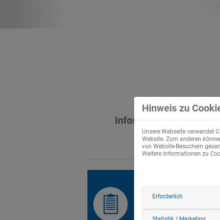
Hinweis zu Cooki
Infos und Bestellmögli
Unsere Webseite verwendet Co
Website. Zum anderen können 
von Website-Besuchern gesamm
Weitere Informationen zu Cook
FAHRPLAN
Erforderlich
Alle Infos zu den
Fahrplänen und
Haltestellen gibt es hier »
Statistik / Marketing