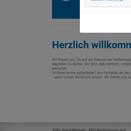
Herzlich willkom
Wir freuen uns, Sie auf der Website der Verkehrsg
begrüßen zu dürfen. Wir sind stets bemüht, unsere
gestalten.
Ist Ihnen etwas aufgefallen? Am Fahrplan, an den 
...dann lassen Sie es uns wissen. Wir freuen uns a
VGRI-Geschäftsstelle - RBO Niederlassung Süd