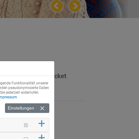
ische Ermäßigungsticket
egende Funktionalität unserer
werden pseudonymisierte Daten
e jederzeit widerrufen.
Impressum
.
Einstellungen
S
nd
»