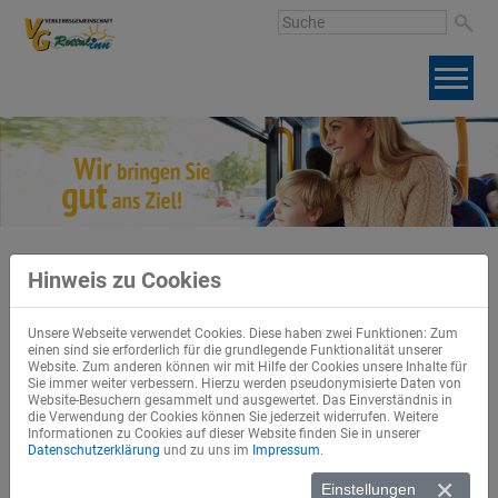
Hinweis zu Cookies
BADEBUSVERKEHR BAD BIRNBACH
Der Bad Birnbacher Badebus verkehrt 365 Tage im Jahr. Dabei bedient
dieser den "inneren Zirkel" von Bad Birnbach und zugleich den
Unsere Webseite verwendet Cookies. Diese haben zwei Funktionen: Zum
Gemeindebereich Bayerbach.
einen sind sie erforderlich für die grundlegende Funktionalität unserer
Website. Zum anderen können wir mit Hilfe der Cookies unsere Inhalte für
Fahrplan Linie 7522 Bad Birnbacher Badebus bis 31.07.2026
Sie immer weiter verbessern. Hierzu werden pseudonymisierte Daten von
Fahrplan Linie 7522 Bad Birnbacher Badebus ab 01.08.2026
Website-Besuchern gesammelt und ausgewertet. Das Einverständnis in
die Verwendung der Cookies können Sie jederzeit widerrufen. Weitere
Informationen zu Cookies auf dieser Website finden Sie in unserer
Datenschutzerklärung
und zu uns im
Impressum
.
LINIENVERKEHR ZUR REALSCHULE ARNSTORF
Linie 6257 Egglham - Johanniskirchen - Dietersburg - Arnstorf
Einstellungen