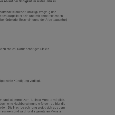
r Ablauf der Gültigkeit im ersten Jahr zu
anhaltende Krankheit, Umzug/ Wegzug und
iben aufgelistet sein und mit entsprechenden
ebehörde oder Bescheinigung der Arbeitsagentur)
 zu stellen. Dafür benötigen Sie ein
stgerechte Kündigung vorliegt.
chen und ist immer zum 1. eines Monats möglich.
edoch eine Nachberechnung erfolgen, da hier die
urden. Die Nachberechnung ergibt sich aus dem
rausweis und wird für die genutzten Monate