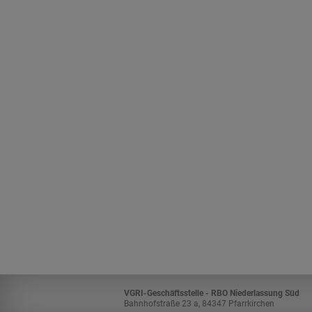
VGRI-Geschäftsstelle - RBO Niederlassung Süd
Bahnhofstraße 23 a, 84347 Pfarrkirchen