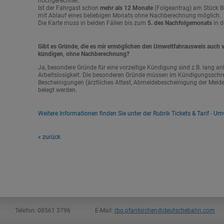
hochgerechnet.
Ist der Fahrgast schon
mehr als 12 Monate
(Folgeantrag) am Stück Be
mit Ablauf eines beliebigen Monats ohne Nachberechnung möglich.
Die Karte muss in beiden Fällen bis zum
5. des Nachfolgemonats
in d
Gibt es Gründe, die es mir ermöglichen den Umweltfahrausweis auch vo
kündigen, ohne Nachberechnung?
Ja, besondere Gründe für eine vorzeitige Kündigung sind z.B. lang 
Arbeitslosigkeit. Die besonderen Gründe müssen im Kündigungsschre
Bescheinigungen (ärztliches Attest, Abmeldebescheinigung der Meld
belegt werden.
Weitere Informationen finden Sie unter der Rubrik Tickets & Tarif - U
« zurück
Telefon:
08561 3796
E-Mail:
rbo.p
farrkirchen@
deutschebahn.com