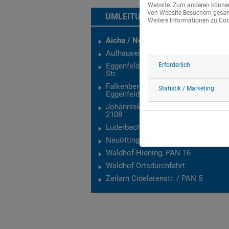
Website. Zum anderen können 
von Website-Besuchern gesamm
UMLEITUNGEN
Weitere Informationen zu Cook
Aicha / Neuhofen / PAN 17
Aufhausen - Reichersdorf, DGF 32
Eggenfelden / B388, Pfarrkirchener
Erforderlich
Str.
Falkenberg, PAN 20 /
Statistik / Marketing
Eggenfeldenerstr.
Johanniskirchen - Gerbersdorf, St.
2108
Luderbach, PAN 13
Neuötting, Feldstr. - Michaelistr.
Waldhof-Hiening, PAN 16
Waldhof Ortsdurchfahrt
Zeilarn Cidelarenstr. / PAN 5