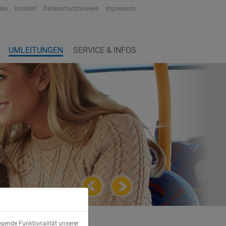
les
Kontakt
Datenschutzhinweis
Impressum
UMLEITUNGEN
SERVICE & INFOS
egende Funktionalität unserer