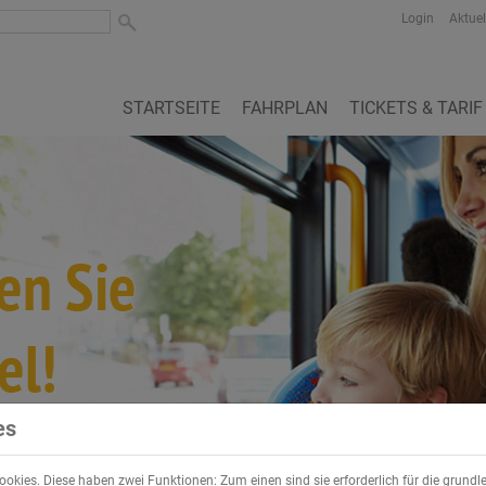
Login
Aktuel
STARTSEITE
FAHRPLAN
TICKETS & TARIF
‹
›
es
okies. Diese haben zwei Funktionen: Zum einen sind sie erforderlich für die grundl