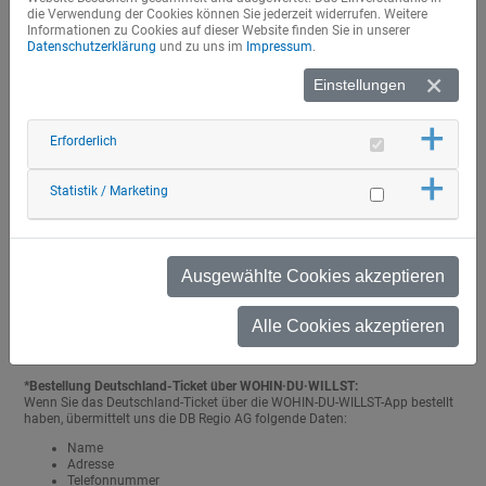
Monatlich
kündbar
die Verwendung der Cookies können Sie jederzeit widerrufen. Weitere
Weitere Informationen zum Deutschland-Ticket/Bayer.
Informationen zu Cookies auf dieser Website finden Sie in unserer
Ermäßigungsticket bekommst du unter
>Regio Bus Bayern<
Datenschutzerklärung
und zu uns im
Impressum
.
Einstellungen
Wichtige Informationen zum Deutschland-Ticket/Bayer. Ermäßigungsticket
Deutschland-Ticket im Papierformat für Selbstzahler zum
01.09.2024 eingestellt.
Erforderlich
Print@Home steht nur noch für Schüler:innen, die ihre Tickets über
Kostenträger beziehen zur Verfügung. Bitte beachten Sie, dass bei
Selbstzahlern eine Fehlermeldung erscheint, ein Ticketdruck ist
Statistik / Marketing
nicht mehr möglich.
Bei Bestellung eines Deutschland-Tickets bzw. des Bayer.
Ermäßigungstickets wird der Abrufcode erst nach Überprüfung der
Bestellung erstellt und per E-Mail zugesendet. Dies kann einige Tage
in Anspruch nehmen.
Ausgewählte Cookies akzeptieren
Nähere Informationen zum Deutschland-Ticket/Bayer.
Ermäßigungsticket finden Sie
hier
.
Alle Cookies akzeptieren
*Bestellung Deutschland-Ticket über WOHIN·DU·WILLST:
Wenn Sie das Deutschland-Ticket über die WOHIN-DU-WILLST-App bestellt
haben, übermittelt uns die DB Regio AG folgende Daten:
Name
Adresse
Telefonnummer